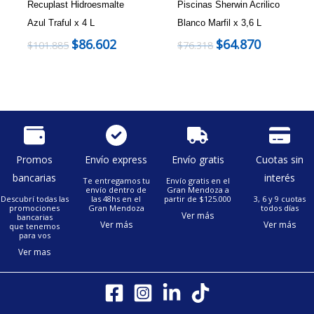
Recuplast Hidroesmalte
Piscinas Sherwin Acrilico
Azul Traful x 4 L
Blanco Marfil x 3,6 L
$
86.602
$
64.870
$
101.885
$
76.318
Promos
Envío express
Envío gratis
Cuotas sin
bancarias
interés
Te entregamos tu
Envío gratis en el
envío dentro de
Gran Mendoza a
Descubrí todas las
las 48hs en el
partir de $125.000
3, 6 y 9 cuotas
promociones
Gran Mendoza
todos días
Ver más
bancarias
Ver más
Ver más
que tenemos
para vos
Ver mas