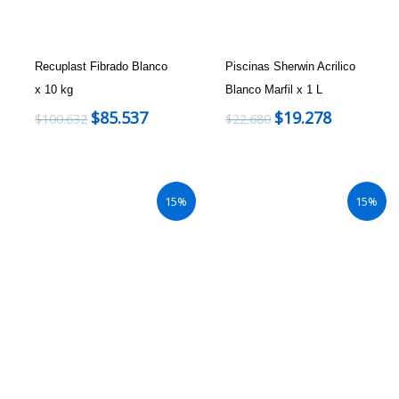
Recuplast Fibrado Blanco
Piscinas Sherwin Acrilico
x 10 kg
Blanco Marfil x 1 L
$
85.537
$
19.278
$
100.632
$
22.680
15%
15%