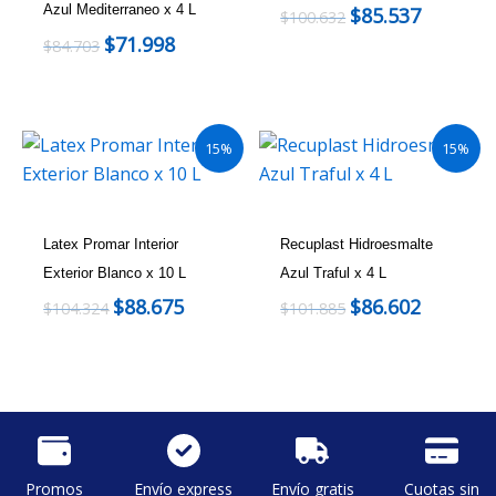
Azul Mediterraneo x 4 L
$
85.537
$
100.632
$
71.998
$
84.703
15%
15%
Latex Promar Interior
Recuplast Hidroesmalte
Exterior Blanco x 10 L
Azul Traful x 4 L
$
88.675
$
86.602
$
104.324
$
101.885
Promos
Envío express
Envío gratis
Cuotas sin