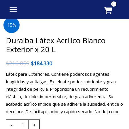
Ir
al
contenido
Duralba
15%
Látex
Acrílico
Duralba Látex Acrílico Blanco
Blanco
Exterior x 20 L
Exterior
x
$
216.859
$
184.330
20
Látex para Exteriores. Contiene poderosos agentes
L
fungicidas y antialgas. Excelente poder cubriente y gran
cantidad
integridad de película. Proporciona un recubrimiento
elástico, flexible, impermeable, de gran adherencia. Su
acabado acrílico impide que se adhiera la suciedad, entice o
decolore. De fácil aplicación y rápido secado. No deja olor
-
+