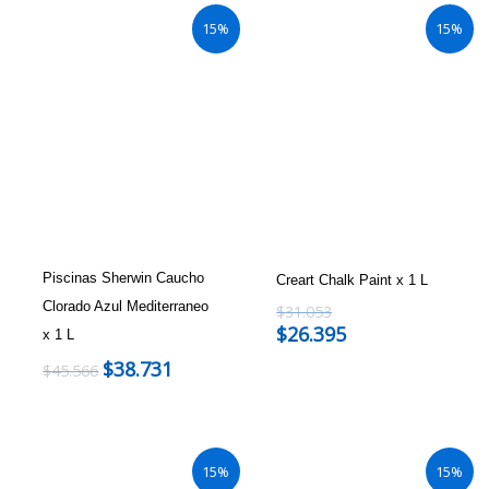
15%
15%
Piscinas Sherwin Caucho
Creart Chalk Paint x 1 L
Clorado Azul Mediterraneo
$
31.053
$
26.395
x 1 L
$
38.731
$
45.566
15%
15%