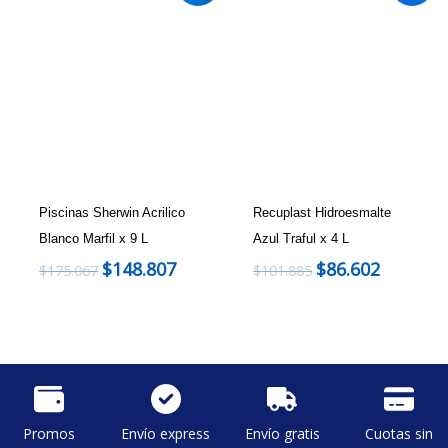
Piscinas Sherwin Acrilico
Recuplast Hidroesmalte
Blanco Marfil x 9 L
Azul Traful x 4 L
$
148.807
$
86.602
$
175.067
$
101.885
Promos
Envío express
Envío gratis
Cuotas sin