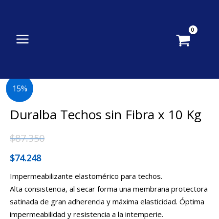
Ir
al
contenido
Duralba
15%
Techos
sin
Duralba Techos sin Fibra x 10 Kg
Fibra
x
$
87.350
10
$
74.248
Kg
cantidad
Impermeabilizante elastomérico para techos.
Alta consistencia, al secar forma una membrana protectora
satinada de gran adherencia y máxima elasticidad. Óptima
impermeabilidad y resistencia a la intemperie.