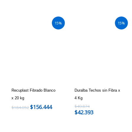
15%
15%
Recuplast Fibrado Blanco
Duralba Techos sin Fibra x
x 20 kg
4 Kg
$
156.444
$
49.874
$
184.052
$
42.393