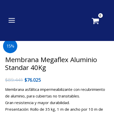
Ir
al
contenido
Membrana
15%
Megaflex
Aluminio
Membrana Megaflex Aluminio
Standar
Standar 40Kg
40Kg
cantidad
$
89.441
$
76.025
Membrana asfáltica impermeabilizante con recubrimiento
de aluminio, para cubiertas no transitables.
Gran resistencia y mayor durabilidad.
Presentación: Rollo de 35 kg, 1 m de ancho por 10 m de