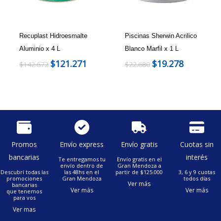
Recuplast Hidroesmalte
Piscinas Sherwin Acrilico
Aluminio x 4 L
Blanco Marfil x 1 L
$
121.271
$
19.278
$
142.672
$
22.680
Promos
Envío express
Envío gratis
Cuotas sin
bancarias
interés
Te entregamos tu
Envío gratis en el
envío dentro de
Gran Mendoza a
Descubrí todas las
las 48hs en el
partir de $125.000
3, 6 y 9 cuotas
promociones
Gran Mendoza
todos días
Ver más
bancarias
Ver más
Ver más
que tenemos
para vos
Ver mas