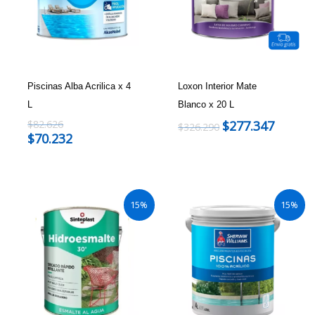
Piscinas Alba Acrilica x 4
Loxon Interior Mate
L
Blanco x 20 L
$
82.626
$
277.347
$
326.290
$
70.232
15%
15%