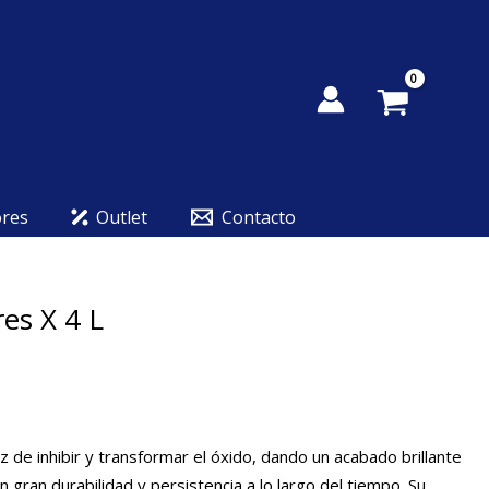
ores
Outlet
Contacto
res X 4 L
 de inhibir y transformar el óxido, dando un acabado brillante
gran durabilidad y persistencia a lo largo del tiempo. Su