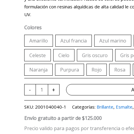
$44.162
$51.955
cantidad
formulación con resinas alquídicas de alta calidad le c
hasta
hasta
UV.
$60.202
$70.826
Colores
Amarillo
Azul francia
Azul marino
Celeste
Cielo
Gris oscuro
Gris p
Naranja
Purpura
Rojo
Rosa
-
+
A
SKU:
2001040040-1
Categorías:
Brillante
,
Esmalte
Envío gratuito a partir de $125.000
Precio valido para pagos por transferencia o efe