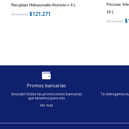
Piscinas Sher
Recuplast Hidroesmalte Aluminio x 4 L
10 L
$
121.271
$
142.672
$
$
194.421
Promos bancarias
Descubrí todas las promociones bancarias
Te entregamos tu
que tenemos para vos
Ver mas