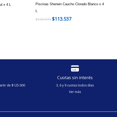
Piscinas Sherwin Caucho Clorado Blanco x 4
ul x 4 L
L
$
113.537
$
133.573
Cuotas sin interés
artir de $125.000
3, 6 y 9 cuotas todos días
Ver más