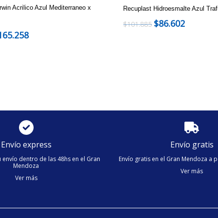
win Acrilico Azul Mediterraneo x
Recuplast Hidroesmalte Azul Traf
$
86.602
$
101.885
165.258
Envío express
Envío gratis
 envío dentro de las 48hs en el Gran
Envío gratis en el Gran Mendoza a p
Mendoza
Ver más
Ver más