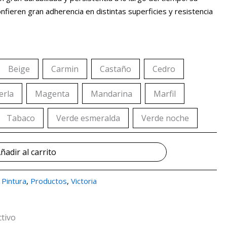
onfieren gran adherencia en distintas superficies y resistencia
Beige
Carmin
Castaño
Cedro
erla
Magenta
Mandarina
Marfil
Tabaco
Verde esmeralda
Verde noche
ñadir al carrito
,
Pintura
,
Productos
,
Victoria
ctivo