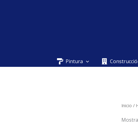
Ir
al
contenido
Pintura
Construcció
Inicio
/
Mostra