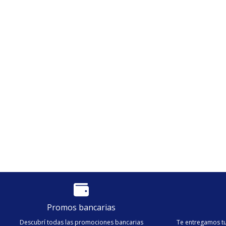
Lusqt
$
722
Promos bancarias
Descubrí todas las promociones bancarias
Te entregamos tu