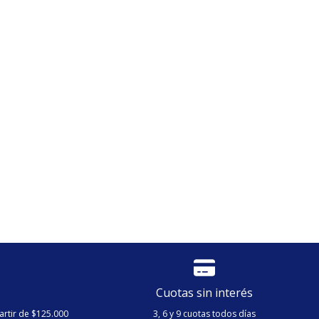
Cuotas sin interés
artir de $125.000
3, 6 y 9 cuotas todos días