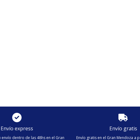
off Hidrolavadoras Alta Presión
$
614.022
.379
Envío express
Envío gratis
 envío dentro de las 48hs en el Gran
Envío gratis en el Gran Mendoza a p