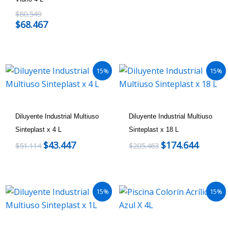
$
80.549
$
68.467
15%
15%
Diluyente Industrial Multiuso
Diluyente Industrial Multiuso
Sinteplast x 4 L
Sinteplast x 18 L
$
43.447
$
174.644
$
51.114
$
205.463
15%
15%