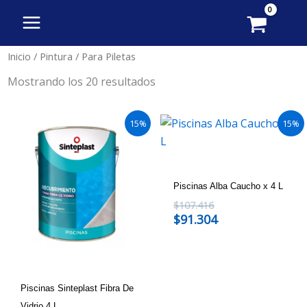
Ordenado
Ir
por
al
popularidad
contenido
Inicio
/
Pintura
/ Para Piletas
Mostrando los 20 resultados
15%
15%
Piscinas Alba Caucho x 4 L
$
107.416
$
91.304
Piscinas Sinteplast Fibra De
Vidrio 4 L