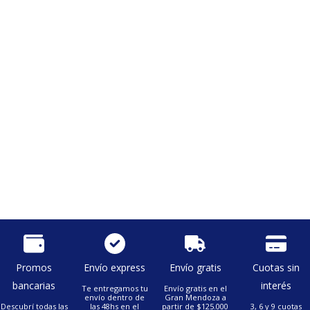
Promos
Envío express
Envío gratis
Cuotas sin
bancarias
interés
Te entregamos tu
Envío gratis en el
envío dentro de
Gran Mendoza a
Descubrí todas las
las 48hs en el
partir de $125.000
3, 6 y 9 cuotas