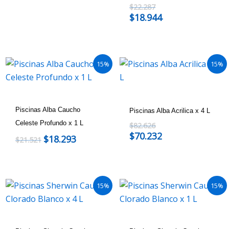
$
22.287
$
18.944
15%
15%
Piscinas Alba Caucho
Piscinas Alba Acrilica x 4 L
Celeste Profundo x 1 L
$
82.626
$
70.232
$
18.293
$
21.521
15%
15%