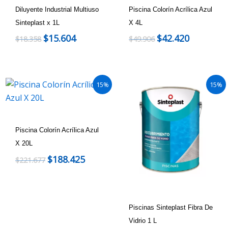
Diluyente Industrial Multiuso
Piscina Colorín Acrílica Azul
Sinteplast x 1L
X 4L
$
15.604
$
42.420
$
18.358
$
49.906
15%
15%
Piscina Colorín Acrílica Azul
X 20L
$
188.425
$
221.677
Piscinas Sinteplast Fibra De
Vidrio 1 L