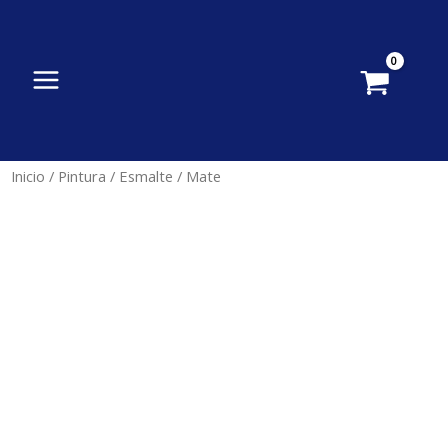
Ir
al
contenido
Inicio
/
Pintura
/
Esmalte
/ Mate