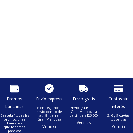
Albamate Blanco x 4 L
Albamate Blanco x 1 L
$
96.354
$
29.368
$
113.358
$
34.551
Promos
Envío express
Envío gratis
Cuotas sin
bancarias
interés
Te entregamos tu
Envío gratis en el
envío dentro de
Gran Mendoza a
Descubrí todas las
las 48hs en el
partir de $125.000
3, 6 y 9 cuotas
promociones
Gran Mendoza
todos días
Ver más
bancarias
Ver más
Ver más
que tenemos
para vos