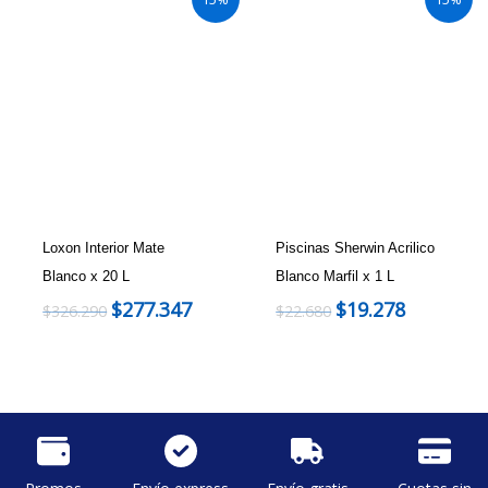
Loxon Interior Mate
Piscinas Sherwin Acrilico
Blanco x 20 L
Blanco Marfil x 1 L
$
277.347
$
19.278
$
326.290
$
22.680