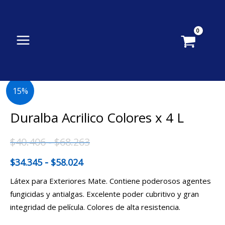
Ir
al
contenido
Duralba
Rango
Rango
15%
Acrilico
de
de
Colores
Duralba Acrilico Colores x 4 L
x
precios:
precios:
4
$
40.406
-
$
68.263
desde
desde
L
-
$
34.345
$
58.024
cantidad
$34.345
$40.406
Látex para Exteriores Mate. Contiene poderosos agentes
hasta
hasta
fungicidas y antialgas. Excelente poder cubritivo y gran
integridad de película. Colores de alta resistencia.
$58.024
$68.263