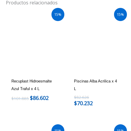
Productos relacionados
15%
15%
Recuplast Hidroesmalte
Piscinas Alba Acrilica x 4
Azul Traful x 4 L
L
$
86.602
$
82.626
$
101.885
$
70.232
15%
15%