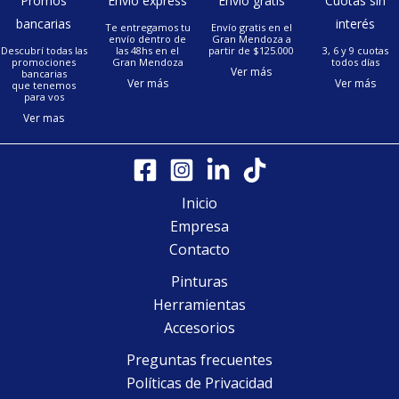
Promos
Envío express
Envío gratis
Cuotas sin
bancarias
interés
Te entregamos tu
Envío gratis en el
envío dentro de
Gran Mendoza a
Descubrí todas las
las 48hs en el
partir de $125.000
3, 6 y 9 cuotas
promociones
Gran Mendoza
todos días
Ver más
bancarias
Ver más
Ver más
que tenemos
para vos
Ver mas
Inicio
Empresa
Contacto
Pinturas
Herramientas
Accesorios
Preguntas frecuentes
Políticas de Privacidad