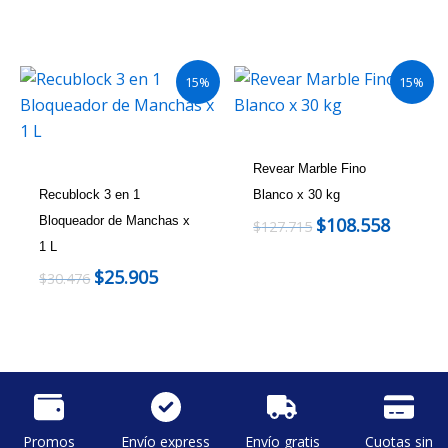
15%
15%
Revear Marble Fino
Recublock 3 en 1
Blanco x 30 kg
Bloqueador de Manchas x
$
108.558
$
127.715
1 L
$
25.905
$
30.476
Promos
Envío express
Envío gratis
Cuotas sin