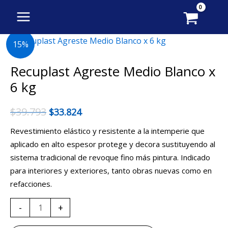
Ir
al
contenido
Recuplast
15%
Agreste
Medio
Recuplast Agreste Medio Blanco x
Blanco
6 kg
x
6
$
39.793
$
33.824
kg
Revestimiento elástico y resistente a la intemperie que
cantidad
aplicado en alto espesor protege y decora sustituyendo al
sistema tradicional de revoque fino más pintura. Indicado
para interiores y exteriores, tanto obras nuevas como en
refacciones.
-
+