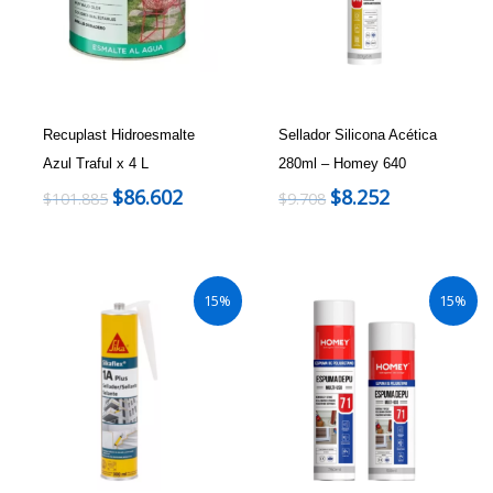
Recuplast Hidroesmalte
Sellador Silicona Acética
Azul Traful x 4 L
280ml – Homey 640
$
86.602
$
8.252
$
101.885
$
9.708
15%
15%