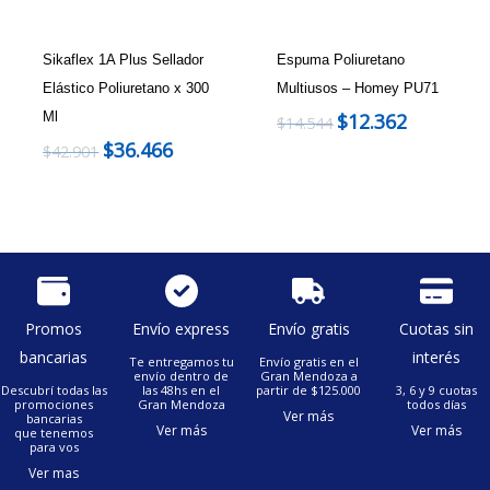
Sikaflex 1A Plus Sellador
Espuma Poliuretano
Elástico Poliuretano x 300
Multiusos – Homey PU71
Ml
$
12.362
$
14.544
$
36.466
$
42.901
Promos
Envío express
Envío gratis
Cuotas sin
bancarias
interés
Te entregamos tu
Envío gratis en el
envío dentro de
Gran Mendoza a
Descubrí todas las
las 48hs en el
partir de $125.000
3, 6 y 9 cuotas
promociones
Gran Mendoza
todos días
Ver más
bancarias
Ver más
Ver más
que tenemos
para vos
Ver mas